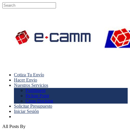
Skip
to
Close
main
Search
content
Menu
Cotiza Tu Envío
Hacer Envio
Nuestros Servicios
Fulfillment
Pickup Point
Cross Docking
Solicitar Presupuesto
Iniciar Sesión
instagram
All Posts By